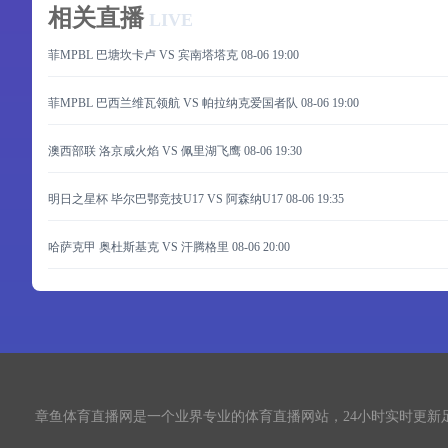
相关直播
LIVE
菲MPBL 巴塘坎卡卢 VS 宾南塔塔克
08-06 19:00
菲MPBL 巴西兰维瓦领航 VS 帕拉纳克爱国者队
08-06 19:00
澳西部联 洛京咸火焰 VS 佩里湖飞鹰
08-06 19:30
明日之星杯 毕尔巴鄂竞技U17 VS 阿森纳U17
08-06 19:35
哈萨克甲 奥杜斯基克 VS 汗腾格里
08-06 20:00
章鱼体育直播网
是一个业界专业的体育直播网站，24小时实时更新