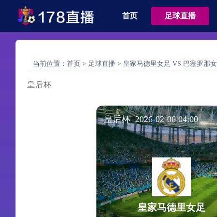
首页
足球直播
当前位置：
首页
>
足球直播
>
皇家马德里女足 VS 巴塞罗那女足 【20
皇后杯
皇后杯 2026-02-06 04:00
皇家马德里女足