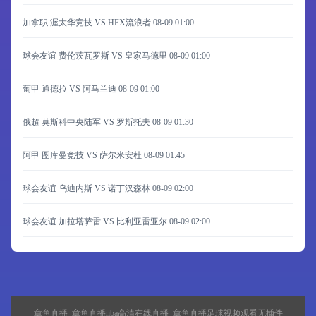
加拿职 渥太华竞技 VS HFX流浪者
08-09 01:00
球会友谊 费伦茨瓦罗斯 VS 皇家马德里
08-09 01:00
葡甲 通德拉 VS 阿马兰迪
08-09 01:00
俄超 莫斯科中央陆军 VS 罗斯托夫
08-09 01:30
阿甲 图库曼竞技 VS 萨尔米安杜
08-09 01:45
球会友谊 乌迪内斯 VS 诺丁汉森林
08-09 02:00
球会友谊 加拉塔萨雷 VS 比利亚雷亚尔
08-09 02:00
章鱼直播_章鱼直播nba高清在线直播_章鱼直播足球视频观看无插件