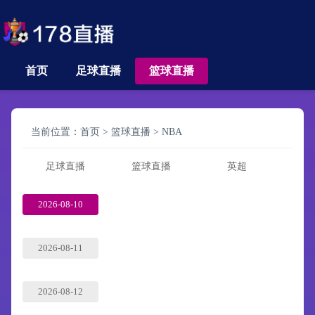
首页
足球直播
篮球直播
当前位置：
首页
>
篮球直播
>
NBA
足球直播
篮球直播
英超
2026-08-10
2026-08-11
2026-08-12