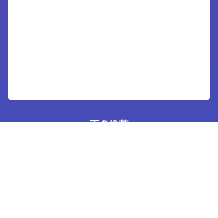
更多推荐
章鱼直播_章鱼直播nba高清在线直播_章鱼直播足球视频观看无插件
章鱼体育直播网
是一个业界专业的体育直播网站，24小时实时更新足球、
NBA等热门赛事，涵盖英超、西甲、德甲、意甲、法甲、CBA等最新比赛信
息，章鱼体育直播网以最全最高清信号源，让您免费畅享体育赛事。