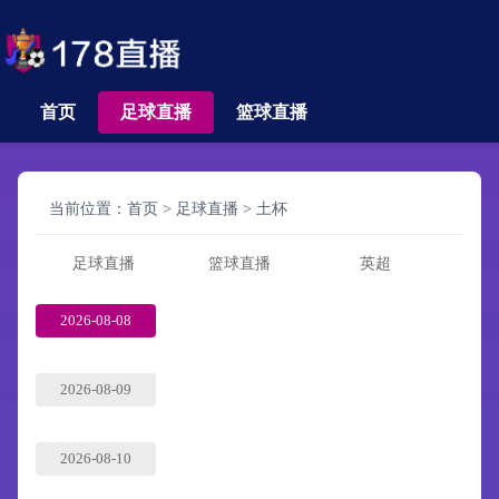
首页
足球直播
篮球直播
当前位置：
首页
>
足球直播
>
土杯
足球直播
篮球直播
英超
2026-08-08
2026-08-09
2026-08-10