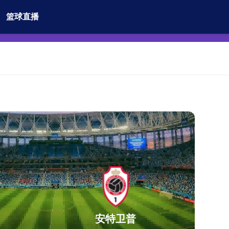
篮球直播
安特卫普