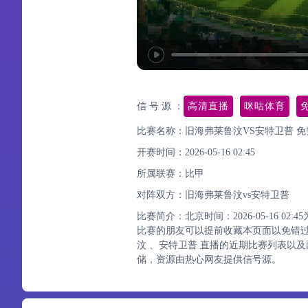
信 号 源 ：
高清直播
咪咕体育
比赛名称：旧海弗莱鲁汶VS安特卫普 
开赛时间：2026-05-16 02:45
所属联赛：
比甲
对阵双方：旧海弗莱鲁汶vs安特卫普
比赛简介：北京时间：2026-05-16 0
比赛的朋友可以提前收藏本页面以免错
汶 、安特卫普 直播的近期比赛列表以
储，资源由热心网友提供信号源。