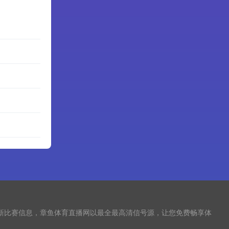
最新比赛信息，章鱼体育直播网以最全最高清信号源，让您免费畅享体