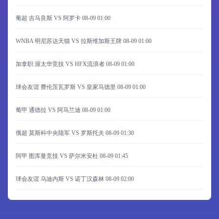
葡超 吉马良斯 VS 阿罗卡
08-09 01:00
WNBA 明尼苏达天猫 VS 拉斯维加斯王牌
08-09 01:00
加拿职 渥太华竞技 VS HFX流浪者
08-09 01:00
球会友谊 费伦茨瓦罗斯 VS 皇家马德里
08-09 01:00
葡甲 通德拉 VS 阿马兰迪
08-09 01:00
俄超 莫斯科中央陆军 VS 罗斯托夫
08-09 01:30
阿甲 图库曼竞技 VS 萨尔米安杜
08-09 01:45
球会友谊 乌迪内斯 VS 诺丁汉森林
08-09 02:00