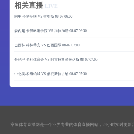
相关直播
LIVE
阿甲 圣塔菲联 VS 拉努斯
08-07 06:00
委内超 卡贝略港学院 VS 加拉加斯
08-07 06:30
巴西杯 科林蒂安 VS 巴西国际
08-07 07:00
哥伦甲 卡利体育会 VS 阿古拉斯多拉达斯
08-07 07:05
中北美杯 纽约城 VS 桑托斯拉古纳
08-07 07:30
章鱼体育直播网
是一个业界专业的体育直播网站，24小时实时更新