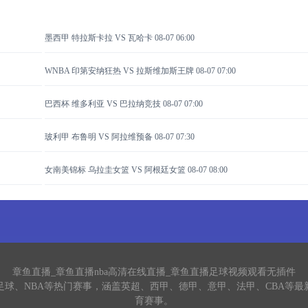
墨西甲 特拉斯卡拉 VS 瓦哈卡
08-07 06:00
WNBA 印第安纳狂热 VS 拉斯维加斯王牌
08-07 07:00
巴西杯 维多利亚 VS 巴拉纳竞技
08-07 07:00
玻利甲 布鲁明 VS 阿拉维预备
08-07 07:30
女南美锦标 乌拉圭女篮 VS 阿根廷女篮
08-07 08:00
章鱼直播_章鱼直播nba高清在线直播_章鱼直播足球视频观看无插件
足球、NBA等热门赛事，涵盖英超、西甲、德甲、意甲、法甲、CBA等
育赛事。